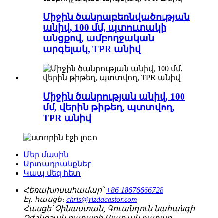
Միջին ծանրաբեռնվածության
անիվ, 100 մմ, պտուտակի
անցքով, ամբողջական
արգելակ, TPR անիվ
Միջին ծանրության անիվ, 100
մմ, վերին թիթեղ, պտտվող,
TPR անիվ
Մեր մասին
Արտադրանքներ
Կապ մեզ հետ
Հեռախոսահամար՝
+86 18676666728
Էլ․ հասցե։
chris@rizdacastor.com
Հասցե՝
Չինաստան, Գուանդուն նահանգի
Չժոնգշան քաղաքի Սյաոլան քաղաք,