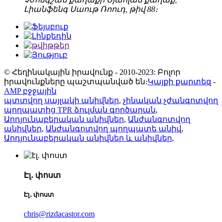
Լիանֆենգ Սաութ Ռոուդ, թիվ 88։
© Հեղինակային իրավունք - 2010-2023: Բոլոր
իրավունքները պաշտպանված են։
Կայքի քարտեզ
-
AMP բջջային
պտտվող սայլակի անիվներ
,
չինական չժանգոտվող
պողպատից TPR ձուլման գործարան
,
Արդյունաբերական անիվներ
,
Անժանգոտվող
անիվներ
,
Անժանգոտվող պողպատե անիվ
,
Արդյունաբերական անիվներ և անիվներ
,
Էլ․ փոստ
Էլ․ փոստ
chris@rizdacastor.com