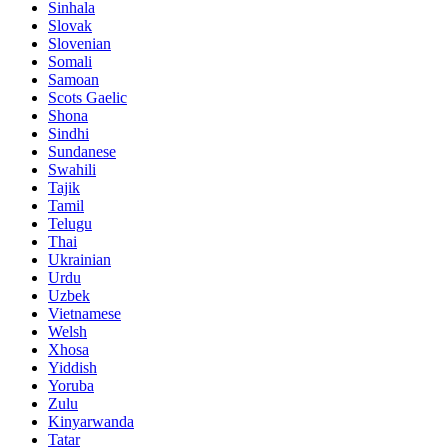
Sinhala
Slovak
Slovenian
Somali
Samoan
Scots Gaelic
Shona
Sindhi
Sundanese
Swahili
Tajik
Tamil
Telugu
Thai
Ukrainian
Urdu
Uzbek
Vietnamese
Welsh
Xhosa
Yiddish
Yoruba
Zulu
Kinyarwanda
Tatar