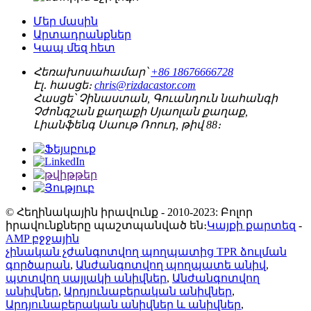
Մեր մասին
Արտադրանքներ
Կապ մեզ հետ
Հեռախոսահամար՝
+86 18676666728
Էլ․ հասցե։
chris@rizdacastor.com
Հասցե՝
Չինաստան, Գուանդուն նահանգի
Չժոնգշան քաղաքի Սյաոլան քաղաք,
Լիանֆենգ Սաութ Ռոուդ, թիվ 88։
© Հեղինակային իրավունք - 2010-2023: Բոլոր
իրավունքները պաշտպանված են։
Կայքի քարտեզ
-
AMP բջջային
չինական չժանգոտվող պողպատից TPR ձուլման
գործարան
,
Անժանգոտվող պողպատե անիվ
,
պտտվող սայլակի անիվներ
,
Անժանգոտվող
անիվներ
,
Արդյունաբերական անիվներ
,
Արդյունաբերական անիվներ և անիվներ
,