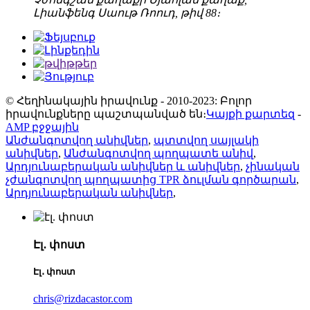
Լիանֆենգ Սաութ Ռոուդ, թիվ 88։
© Հեղինակային իրավունք - 2010-2023: Բոլոր
իրավունքները պաշտպանված են։
Կայքի քարտեզ
-
AMP բջջային
Անժանգոտվող անիվներ
,
պտտվող սայլակի
անիվներ
,
Անժանգոտվող պողպատե անիվ
,
Արդյունաբերական անիվներ և անիվներ
,
չինական
չժանգոտվող պողպատից TPR ձուլման գործարան
,
Արդյունաբերական անիվներ
,
Էլ․ փոստ
Էլ․ փոստ
chris@rizdacastor.com