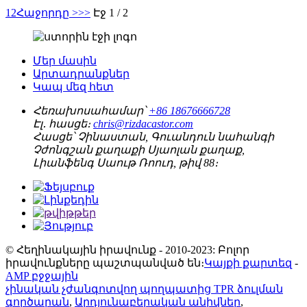
1
2
Հաջորդը >
>>
Էջ 1 / 2
Մեր մասին
Արտադրանքներ
Կապ մեզ հետ
Հեռախոսահամար՝
+86 18676666728
Էլ․ հասցե։
chris@rizdacastor.com
Հասցե՝
Չինաստան, Գուանդուն նահանգի
Չժոնգշան քաղաքի Սյաոլան քաղաք,
Լիանֆենգ Սաութ Ռոուդ, թիվ 88։
© Հեղինակային իրավունք - 2010-2023: Բոլոր
իրավունքները պաշտպանված են։
Կայքի քարտեզ
-
AMP բջջային
չինական չժանգոտվող պողպատից TPR ձուլման
գործարան
,
Արդյունաբերական անիվներ
,