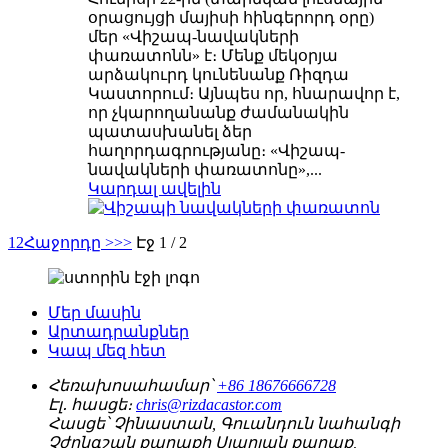
օրացույցի մայիսի հինգերորդ օրը)
մեր «Վիշապ-նավակների
փառատոնն» է։ Մենք մեկօրյա
արձակուրդ կունենանք Ռիզդա
Կաստորում։ Այնպես որ, հնարավոր է,
որ չկարողանանք ժամանակին
պատասխանել ձեր
հաղորդագրությանը։ «Վիշապ-
նավակների փառատոնը»,...
Կարդալ ավելին
1
2
Հաջորդը >
>>
Էջ 1 / 2
Մեր մասին
Արտադրանքներ
Կապ մեզ հետ
Հեռախոսահամար՝
+86 18676666728
Էլ․ հասցե։
chris@rizdacastor.com
Հասցե՝
Չինաստան, Գուանդուն նահանգի
Չժոնգշան քաղաքի Սյաոլան քաղաք,